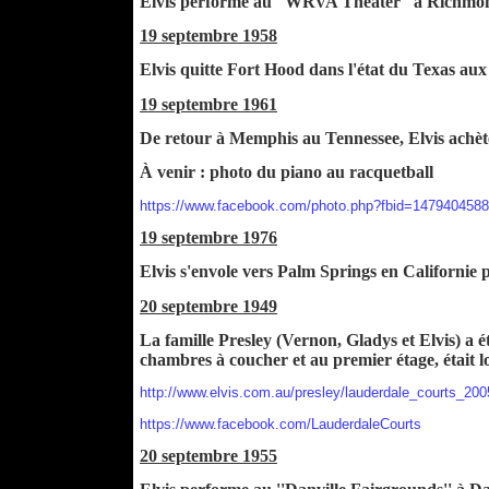
Elvis performe au ''WRVA Theater'' à Richmon
19 septembre 1958
Elvis quitte Fort Hood dans l'état du Texas aux 
19 septembre 1961
De retour à Memphis au Tennessee, Elvis achète
À venir : photo du piano au racquetball
https://www.facebook.com/photo.php?fbid=14794045
19 septembre 1976
Elvis s'envole vers Palm Springs en Californie
20 septembre 1949
La famille Presley (Vernon, Gladys et Elvis) a
chambres à coucher et au premier étage, était lo
http://www.elvis.com.au/presley/lauderdale_courts_200
https://www.facebook.com/LauderdaleCourts
20 septembre 1955