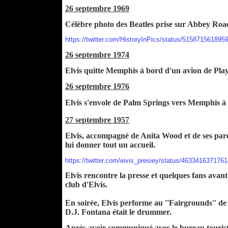
26 septembre 1969
Célèbre photo des Beatles prise sur Abbey Roa
https://twitter.com/HistoryInPics/status/515871561895
26 septembre 1974
Elvis quitte Memphis à bord d'un avion de Pla
26 septembre 1976
Elvis s'envole de Palm Springs vers Memphis à
27 septembre 1957
Elvis, accompagné de Anita Wood et de ses paren
lui donner tout un accueil.
https://twitter.com/eivis_presiey/status/463341637176
Elvis rencontre la presse et quelques fans avant
club d'Elvis.
En soirée, Elvis performe au ''Fairgrounds'' de
D.J. Fontana était le drummer.
Après avoir communiqué avec le bureau touristi