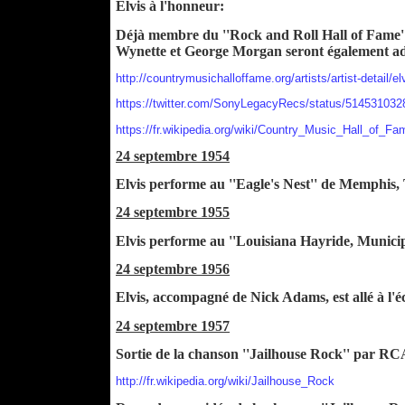
Elvis à l'honneur:
Déjà membre du ''Rock and Roll Hall of Fame''
Wynette et George Morgan seront également ad
http://countrymusichalloffame.org/artists/artist-detail/el
https://twitter.com/SonyLegacyRecs/status/51453103
https://fr.wikipedia.org/wiki/Country_Music_Hall_of_Fa
24 septembre 1954
Elvis performe au ''Eagle's Nest'' de Memphis,
24 septembre 1955
Elvis performe au ''Louisiana Hayride, Munici
24 septembre 1956
Elvis, accompagné de Nick Adams, est allé à l'
24 septembre 1957
Sortie de la chanson ''Jailhouse Rock'' par RCA
http://fr.wikipedia.org/wiki/Jailhouse_Rock