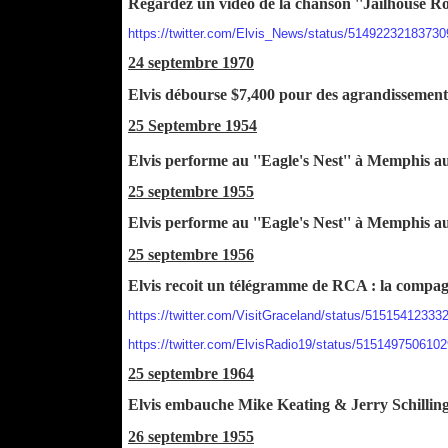
Regardez un vidéo de la chanson ''Jailhouse Ro
https://twitter.com/Elvis_News/status/5149223218373
24 septembre 1970
Elvis débourse $7,400 pour des agrandissement
25 Septembre 1954
Elvis performe au ''Eagle's Nest'' à Memphis a
25 septembre 1955
Elvis performe au ''Eagle's Nest'' à Memphis a
25 septembre 1956
Elvis recoit un télégramme de RCA : la compagn
https://twitter.com/VisitGraceland/status/5151541233
https://twitter.com/ElvisRadio19/status/515149750610
25 septembre 1964
Elvis embauche Mike Keating & Jerry Schilling 
26 septembre 1955