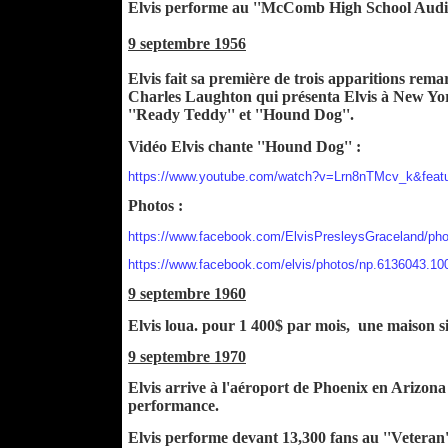
Elvis performe au ''McComb High School Audi
9 septembre 1956
Elvis fait sa première de trois apparitions rem
Charles Laughton qui présenta Elvis à New York 
''Ready Teddy'' et ''Hound Dog''.
Vidéo Elvis chante ''Hound Dog'' :
https://www.youtube.com/watch?v=Lrn8nTMcv_k&f
Photos :
https://www.facebook.com/ElvisPresleysGraceland/p
https://www.facebook.com/elvis/photos/np.6136043.
9 septembre 1960
Elvis loua. pour 1 400$ par mois, une maison si
9 septembre 1970
Elvis arrive à l'aéroport de Phoenix en Arizon
performance.
Elvis performe devant 13,300 fans au ''Veteran