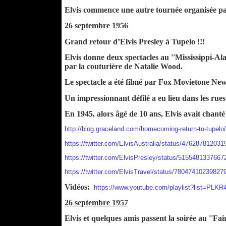
Elvis commence une autre tournée organisée pa
26 septembre 1956
Grand retour d’Elvis Presley à Tupelo !!!
Elvis donne deux spectacles au ''Mississippi-Ala
par la couturière de Natalie Wood.
Le spectacle a été filmé par Fox Movietone News,
Un impressionnant défilé a eu lieu dans les ru
En 1945, alors âgé de 10 ans, Elvis avait chanté 
http://blog.graceland.com/homecoming-return-to-tupelo
https://twitter.com/ElvisAustralia/status/47628781203
https://twitter.com/ElvisPresley/status/515548133766
https://twitter.com/ElvisTravel/status/78047410239827
Vidéos:
https://www.youtube.com/playlist?list=PL
26 septembre 1957
Elvis et quelques amis passent la soirée au ''F