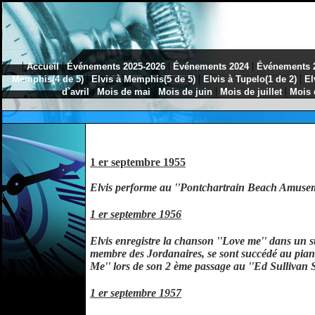
|
|
|
|
Accueil
Événements 2025-2026
Événements 2024
Événements 
|
|
|
Memphis(4 de 5)
Elvis à Memphis(5 de 5)
Elvis à Tupelo(1 de 2)
El
|
|
|
|
d`avril
Mois de mai
Mois de juin
Mois de juillet
Mois 
1 er septembre 1955
Elvis performe au ''Pontchartrain Beach Amuse
1 er septembre 1956
Elvis enregistre la chanson ''Love me'' dans un s
membre des Jordanaires, se sont succédé au pian
Me'' lors de son 2 ème passage au ''Ed Sullivan 
1 er septembre 1957