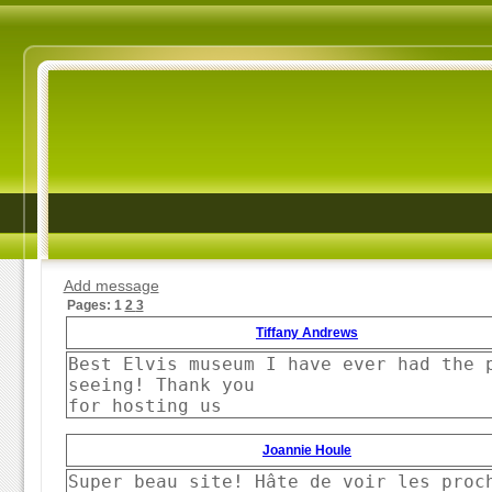
Add message
Pages:
1
2
3
Tiffany Andrews
Best Elvis museum I have ever had the p
seeing! Thank you

for hosting us
Joannie Houle
Super beau site! Hâte de voir les proc